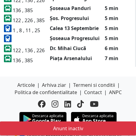
122 , 136 , 226
Șoseaua Panduri
5 min
136 , 385
Șos. Progresului
5 min
122 , 226 , 385
Calea 13 Septembrie
5 min
1 , 8 , 11 , 25
Șoseaua Progresului
5 min
Dr. Mihai Ciucă
6 min
122 , 136 , 226
Piața Arsenalului
7 min
136 , 385
Articole
|
Arhiva ziar
|
Termeni si conditii
|
Politica de confidentialitate
|
Contact
|
ANPC
Descarca aplicatia
Descarca aplicatia
Google Play
App Store
Anunt inactiv
Adauga
anuntul.ro
ca sursa preferata in