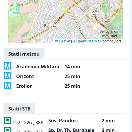
Leaflet
|
©
OpenStreetMap
contributors
Statii metrou
Academia Militară
14 min
Orizont
25 min
Eroilor
25 min
Statii STB
Șos. Panduri
2 min
122 , 226 , 385
Sp. Dr. Th. Burghele
3 min