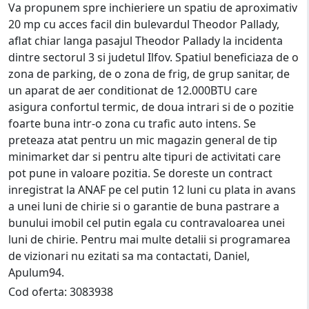
Va propunem spre inchieriere un spatiu de aproximativ
20 mp cu acces facil din bulevardul Theodor Pallady,
aflat chiar langa pasajul Theodor Pallady la incidenta
dintre sectorul 3 si judetul Ilfov. Spatiul beneficiaza de o
zona de parking, de o zona de frig, de grup sanitar, de
un aparat de aer conditionat de 12.000BTU care
asigura confortul termic, de doua intrari si de o pozitie
foarte buna intr-o zona cu trafic auto intens. Se
preteaza atat pentru un mic magazin general de tip
minimarket dar si pentru alte tipuri de activitati care
pot pune in valoare pozitia. Se doreste un contract
inregistrat la ANAF pe cel putin 12 luni cu plata in avans
a unei luni de chirie si o garantie de buna pastrare a
bunului imobil cel putin egala cu contravaloarea unei
luni de chirie. Pentru mai multe detalii si programarea
de vizionari nu ezitati sa ma contactati, Daniel,
Apulum94.
Cod oferta: 3083938