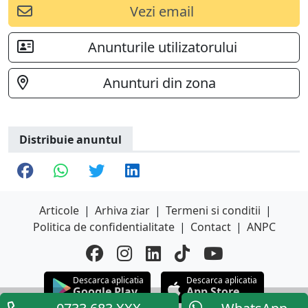
Vezi email
Anunturile utilizatorului
Anunturi din zona
Distribuie anuntul
Articole
|
Arhiva ziar
|
Termeni si conditii
|
Politica de confidentialitate
|
Contact
|
ANPC
Descarca aplicatia
Descarca aplicatia
Google Play
App Store