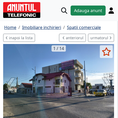
Adauga anunt
Home
Imobiliare inchirieri
Spatii comerciale
inapoi la lista
anteriorul
urmatorul
1 / 14