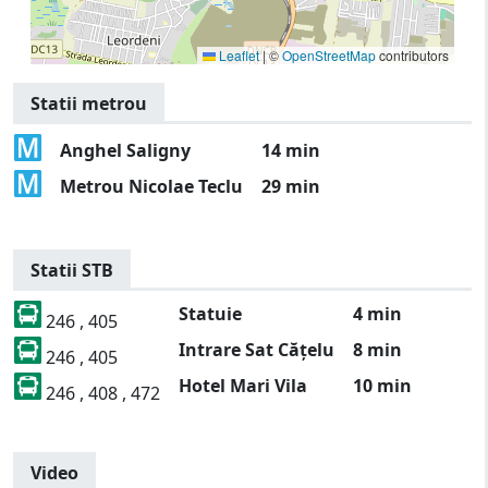
Leaflet
|
©
OpenStreetMap
contributors
Statii metrou
Anghel Saligny
14 min
Metrou Nicolae Teclu
29 min
Statii STB
Statuie
4 min
246 , 405
Intrare Sat Cățelu
8 min
246 , 405
Hotel Mari Vila
10 min
246 , 408 , 472
Video