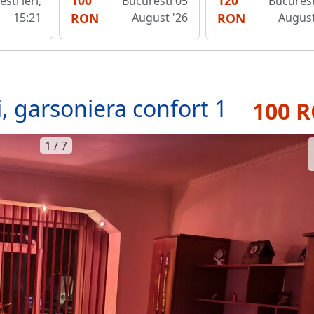
100
120
sti ieri;
Bucuresti 05
Bucurest
15:21
RON
August '26
RON
August
ii, garsoniera confort 1
100 
1 / 7