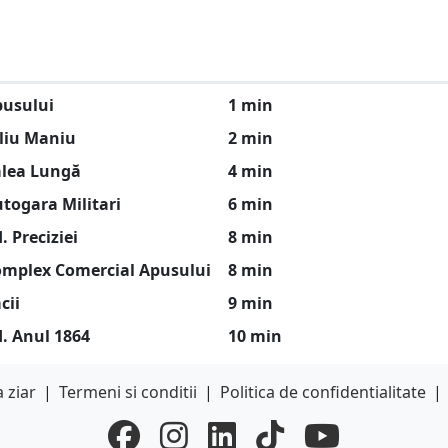
usului
1 min
liu Maniu
2 min
lea Lungă
4 min
togara Militari
6 min
. Preciziei
8 min
mplex Comercial Apusului
8 min
cii
9 min
. Anul 1864
10 min
 ziar
|
Termeni si conditii
|
Politica de confidentialitate
|