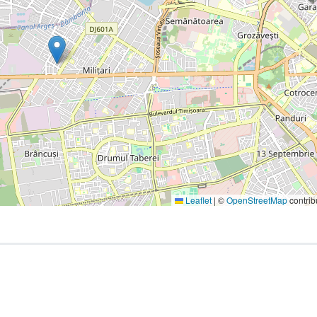
Leaflet
|
©
OpenStreetMap
contrib