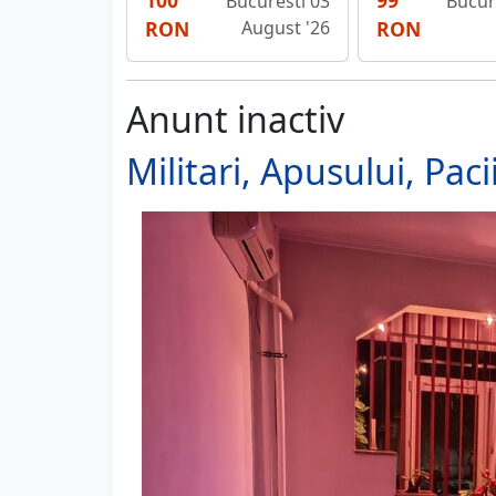
100
99
Bucuresti 03
Bucure
RON
August '26
RON
Anunt inactiv
Militari, Apusului, Pac