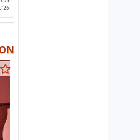
i 05
 '26
RON