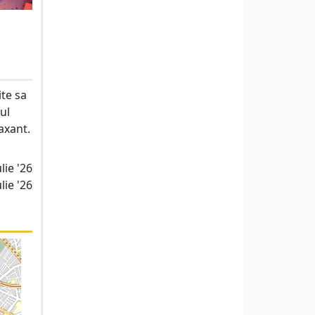
ite sa
ul
axant.
lie '26
lie '26