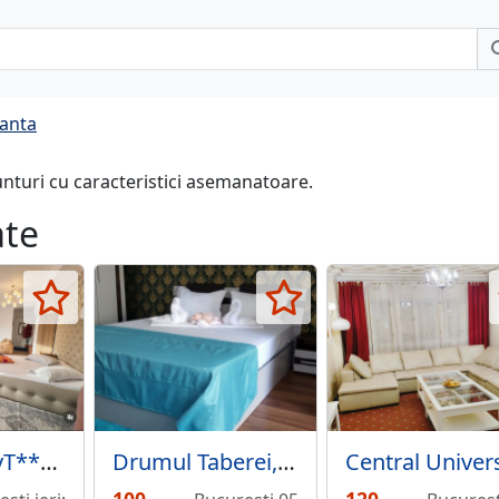
canta
unturi cu caracteristici asemanatoare.
ate
Hotel FunnyT*** Bucuresti ieftin central
Drumul Taberei, Favorit.