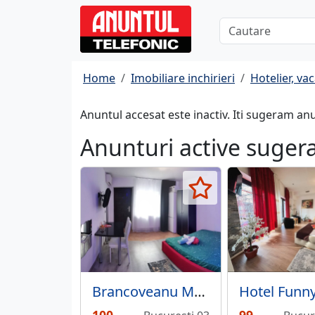
Home
Imobiliare inchirieri
Hotelier, va
Anuntul accesat este inactiv. Iti sugeram an
Anunturi active suger
Brancoveanu Metrou, Oltenitei, Giurgiului,garsoniera,apartament si camere