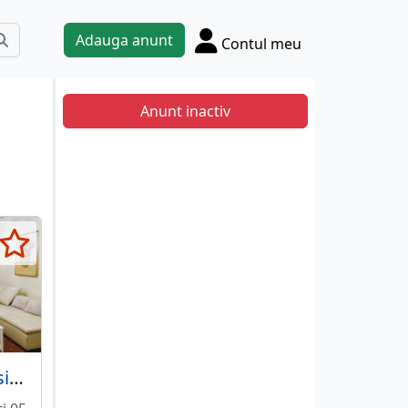
Adauga anunt
Contul meu
Anunt inactiv
Central Universitate, Unirii, Romana, Victoriei,