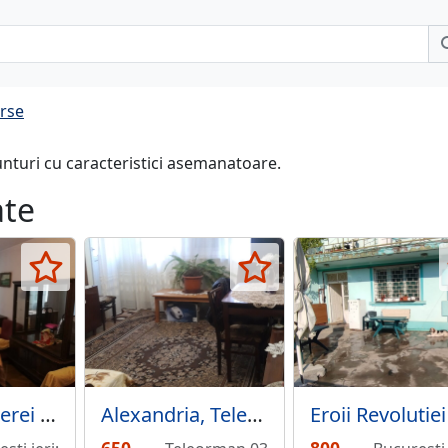
erse
unturi cu caracteristici asemanatoare.
ate
Drumul Taberei Parcul Moghioros
Alexandria, Teleorman, o camera, particular