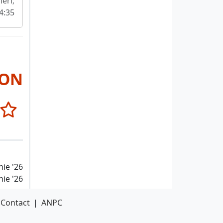
ieri;
4:35
RON
nie '26
nie '26
Contact
|
ANPC