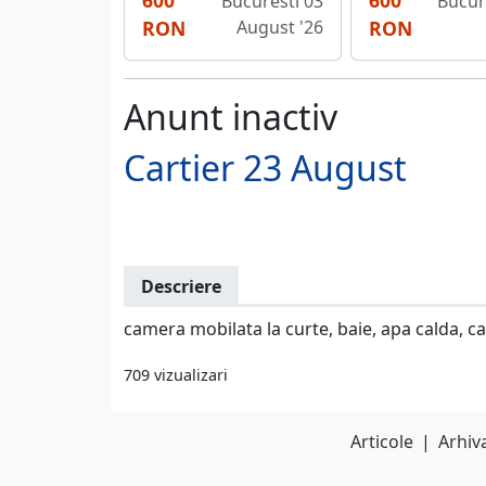
600
600
Bucuresti 03
Bucure
RON
August '26
RON
Anunt inactiv
Cartier 23 August
Descriere
camera mobilata la curte, baie, apa calda, ca
709 vizualizari
Articole
|
Arhiva