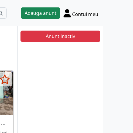
Adauga anunt
Contul meu
Anunt inactiv
Eroii Revolutiei metrou- Sos.Giurgiului