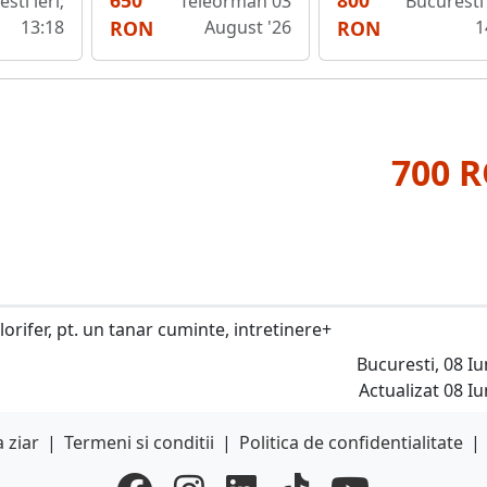
650
800
sti ieri;
Teleorman 03
Bucuresti 
13:18
RON
August '26
RON
1
700 
lorifer, pt. un tanar cuminte, intretinere+
Bucuresti, 08 Iu
Actualizat 08 Iu
 ziar
|
Termeni si conditii
|
Politica de confidentialitate
|