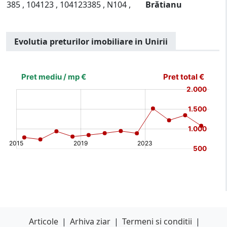
385 , 104123 , 104123385 , N104 ,
Brătianu
Evolutia preturilor imobiliare in Unirii
[bold]
€
€
(%)
(%)
[/b]
Articole
|
Arhiva ziar
|
Termeni si conditii
|