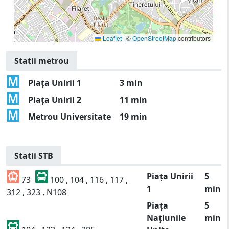
Leaflet
|
©
OpenStreetMap
contributors
Statii metrou
Piața Unirii 1
3 min
Piața Unirii 2
11 min
Metrou Universitate
19 min
Statii STB
Piața Unirii
5
73
100 , 104 , 116 , 117 ,
1
min
312 , 323 , N108
Piața
5
Națiunile
min