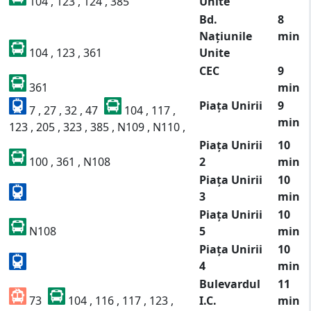
104 , 123 , 124 , 385
Unite
Bd.
8
Națiunile
min
104 , 123 , 361
Unite
CEC
9
361
min
Piața Unirii
9
7 , 27 , 32 , 47
104 , 117 ,
min
123 , 205 , 323 , 385 , N109 , N110 ,
Piața Unirii
10
100 , 361 , N108
2
min
Piața Unirii
10
3
min
Piața Unirii
10
N108
5
min
Piața Unirii
10
4
min
Bulevardul
11
73
104 , 116 , 117 , 123 ,
I.C.
min