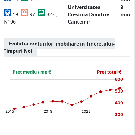
Universitatea
9
19
97
323 ,
Creștină Dimitrie
min
N106
Cantemir
Evolutia preturilor imobiliare in Tineretului-
Timpuri Noi
[bold]
€
€
(%)
(%)
[/b]