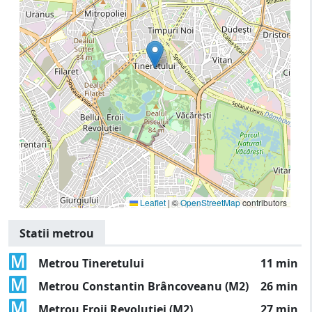
Leaflet
|
©
OpenStreetMap
contributors
Statii metrou
Metrou Tineretului
11 min
Metrou Constantin Brâncoveanu (M2)
26 min
Metrou Eroii Revoluției (M2)
27 min