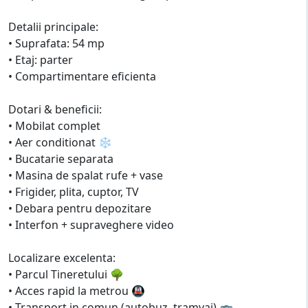
Detalii principale:
• Suprafata: 54 mp
• Etaj: parter
• Compartimentare eficienta
Dotari & beneficii:
• Mobilat complet
• Aer conditionat ❄️
• Bucatarie separata
• Masina de spalat rufe + vase
• Frigider, plita, cuptor, TV
• Debara pentru depozitare
• Interfon + supraveghere video
Localizare excelenta:
• Parcul Tineretului 🌳
• Acces rapid la metrou 🚇
• Transport in comun (autobuz, tramvai) 🚌