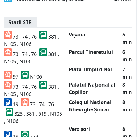
Statii STB
Vișana
5
73 , 74 , 76
381 ,
min
N105 , N106
Parcul Tineretului
6
73 , 74 , 76
381 ,
min
N105 , N106
Piața Timpuri Noi
7
97
N106
min
Palatul Național al
8
73 , 74 , 76
381 ,
Copiilor
min
N105 , N106
Colegiul Național
8
19
73 , 74 , 76
Gheorghe Șincai
min
323 , 381 , 619 , N105
, N106
Verzișori
8
19
323
min