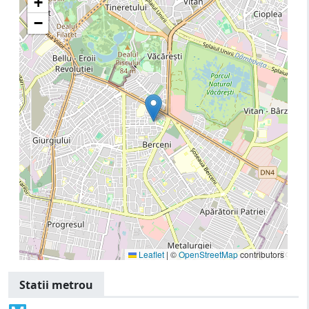
+
−
Leaflet
|
©
OpenStreetMap
contributors
Statii metrou