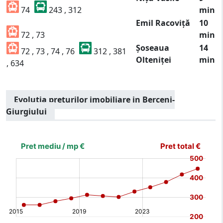
74
243 , 312
min
Emil Racoviță
10
72 , 73
min
Șoseaua
14
72 , 73 , 74 , 76
312 , 381
Olteniței
min
, 634
Evolutia preturilor imobiliare in Berceni-
Giurgiului
[bold]
€
€
(%)
(%)
[/b]