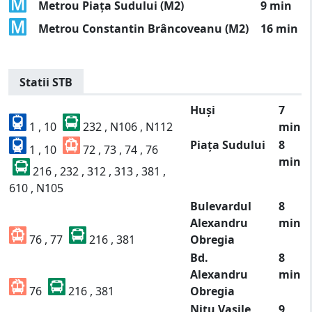
Metrou Piața Sudului (M2)
9 min
Metrou Constantin Brâncoveanu (M2)
16 min
Statii STB
Huși
7
1 , 10
232 , N106 , N112
min
Piața Sudului
8
1 , 10
72 , 73 , 74 , 76
min
216 , 232 , 312 , 313 , 381 ,
610 , N105
Bulevardul
8
Alexandru
min
76 , 77
216 , 381
Obregia
Bd.
8
Alexandru
min
76
216 , 381
Obregia
Nițu Vasile
9