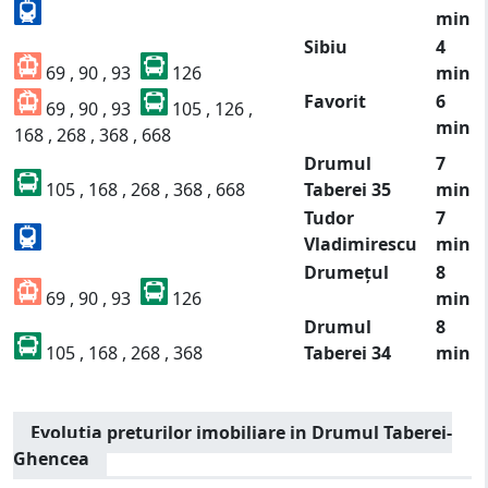
min
Sibiu
4
69 , 90 , 93
126
min
Favorit
6
69 , 90 , 93
105 , 126 ,
min
168 , 268 , 368 , 668
Drumul
7
105 , 168 , 268 , 368 , 668
Taberei 35
min
Tudor
7
Vladimirescu
min
Drumețul
8
69 , 90 , 93
126
min
Drumul
8
105 , 168 , 268 , 368
Taberei 34
min
Evolutia preturilor imobiliare in Drumul Taberei-
Ghencea