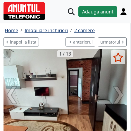
Adauga anunt
Home
Imobiliare inchirieri
2 camere
inapoi la lista
anteriorul
urmatorul
1 / 13