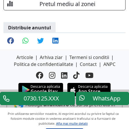
Pretul mediu al zonei
Distribuie anuntul
Articole
|
Arhiva ziar
|
Termeni si conditii
|
Politica de confidentialitate
|
Contact
|
ANPC
Descarca aplicatia
Descarca aplicatia
Google Play
App Store
0730.125.XXX
WhatsApp
Adauga
anuntul.ro
ca sursa preferata in
Google
Prin utilizarea serviciilor noastre, iti exprimi acordul cu privire la faptul ca
folosim module cookie in vederea analizarii traficului si a furnizarii de
publicitate.
Afla mai multe detalii
Copyright © 2026 ANUNTUL TELEFONIC