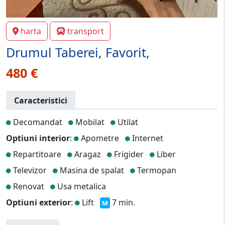
harta
transport
Drumul Taberei, Favorit,
480 €
Caracteristici
Decomandat
Mobilat
Utilat
Optiuni interior
:
Apometre
Internet
Repartitoare
Aragaz
Frigider
Liber
Televizor
Masina de spalat
Termopan
Renovat
Usa metalica
Optiuni exterior
:
Lift
7 min.
M