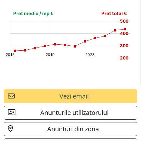
[bold]
€
€
(%)
(%)
[/b]
Vezi email
Anunturile utilizatorului
Anunturi din zona