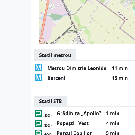
Statii metrou
Metrou Dimitrie Leonida
11 min
Berceni
15 min
Statii STB
Grădinița „Apollo”
1 min
480
Popești - Vest
4 min
480
Parcul Copiilor
5 min