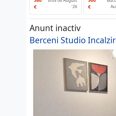
380
500
Ilfov 06 August
Bucu
€
'26
€
Au
Anunt inactiv
Berceni Studio Incalzi