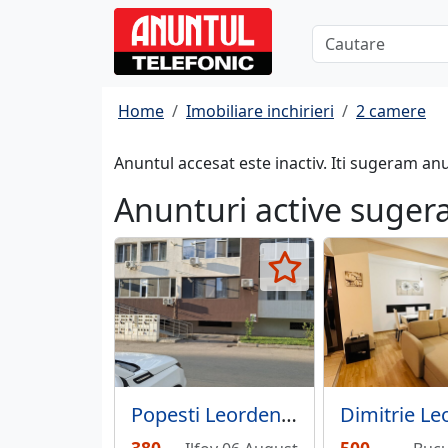
Home
Imobiliare inchirieri
2 camere
Anuntul accesat este inactiv. Iti sugeram an
Anunturi active suger
Popesti Leordeni, strada Biruintei