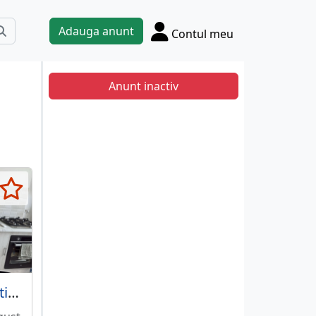
Adauga anunt
Contul meu
Anunt inactiv
Berceni, Popesti Leordeni, str. Biruintei,