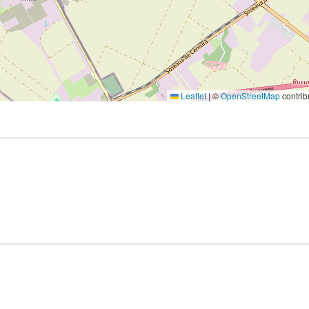
Leaflet
|
©
OpenStreetMap
contrib