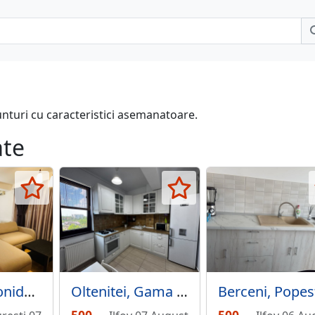
unturi cu caracteristici asemanatoare.
ate
Dimitrie Leonida, Drumul Fermei, 10 min. metrou
Oltenitei, Gama Residence,