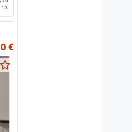
gust
'26
0 €