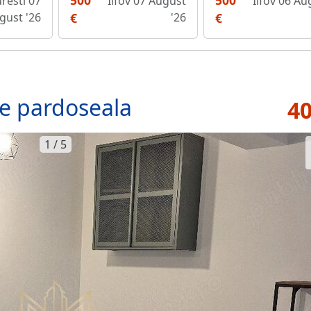
500
500
resti 07
Ilfov 07 August
Ilfov 06 Au
gust '26
€
'26
€
re pardoseala
40
1 / 5