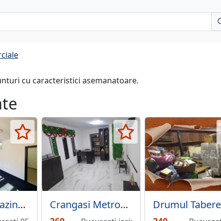
ciale
unturi cu caracteristici asemanatoare.
ate
Unirii - Magazinul Zepter, Spatiu de birou, Cladire de Birouri
Crangasi Metrou 5 minute, spatiu comercial sau birou.