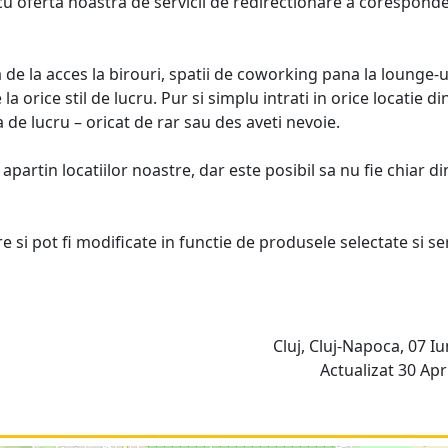
 cu oferta noastra de servicii de redirectionare a corespond
de la acces la birouri, spatii de coworking pana la lounge-u
la orice stil de lucru. Pur si simplu intrati in orice locatie di
 de lucru – oricat de rar sau des aveti nevoie.
partin locatiilor noastre, dar este posibil sa nu fie chiar di
e si pot fi modificate in functie de produsele selectate si ser
Cluj, Cluj-Napoca, 07 Iu
Actualizat 30 Apri