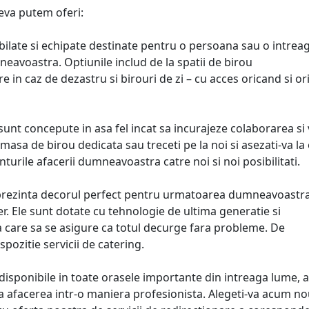
eva putem oferi:
bilate si echipate destinate pentru o persoana sau o intrea
avoastra. Optiunile includ de la spatii de birou
e in caz de dezastru si birouri de zi – cu acces oricand si o
unt concepute in asa fel incat sa incurajeze colaborarea si v
masa de birou dedicata sau treceti pe la noi si asezati-va la
turile afacerii dumneavoastra catre noi si noi posibilitati.
ri reprezinta decorul perfect pentru urmatoarea dumneavoastr
ier. Ele sunt dotate cu tehnologie de ultima generatie si
a care sa se asigure ca totul decurge fara probleme. De
pozitie servicii de catering.
t disponibile in toate orasele importante din intreaga lume, a
 afacerea intr-o maniera profesionista. Alegeti-va acum n