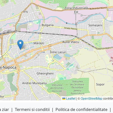
Leaflet
|
©
OpenStreetMap
contrib
 ziar
|
Termeni si conditii
|
Politica de confidentialitate
|