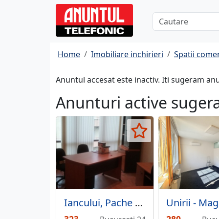
Home
Imobiliare inchirieri
Spatii comer
Anuntul accesat este inactiv. Iti sugeram an
Anunturi active suger
Iancului, Pache Protopopescu, spatii birouri