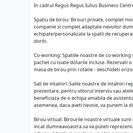
In cadrul Regus Regus Iulius Business Centr
Spatiu de birou: Birouri private, complet mo
companie si complet adaptate nevoilor dumne
echipate/personalizate la spatii de recuperar
doriti.
Co-working: Spatiile noastre de co-working s
pachet cu toate dotarile incluse. Rezervati o 
masa de birou prin rotatie - deschideti orizon
Sali de intalniri: Salile noastre de intalni
prezentare, pentru viitorul interviu sau atel
beneficiaza de o echipa amabila de asistent
asemenea, daca aveti nevoie, va punem la dis
Birou virtual: Birourile noastre virtuale sun
incat dumneavoastra sa va puteti reprezenta