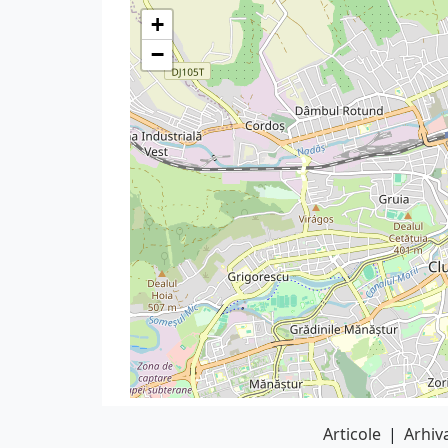
+
−
Articole
|
Arhiva