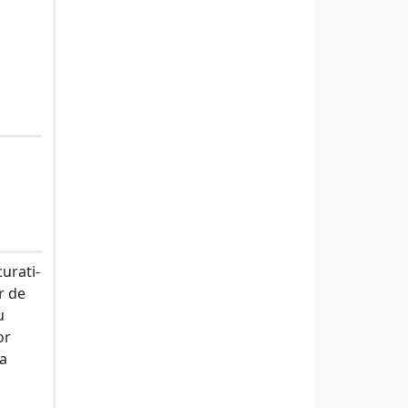
curati-
r de
u
or
 a