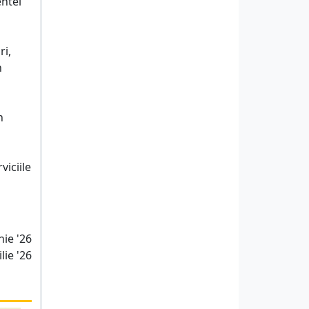
entei
ri,
n
n
viciile
nie '26
lie '26