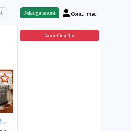
Adauga anunt
Contul meu
Anunt inactiv
Drumul Taberei, Materna, V.Ialomitei, spre centru, vedere din bd.,