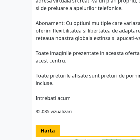
adresa virtuala si creati-va un plan propriu,
si de preluare a apelurilor telefonice.
Abonament: Cu optiuni multiple care variaza 
oferim flexibilitatea si libertatea de adaptare 
reteaua noastra globala extinsa si apucati-va
Toate imaginile prezentate in aceasta oferta a
acest centru.
Toate preturile afisate sunt preturi de pornir
incluse.
Intrebati acum
32.035 vizualizari
Harta