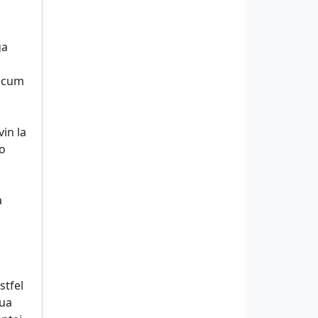
ga
ricum
in la
 o
a
stfel
oua