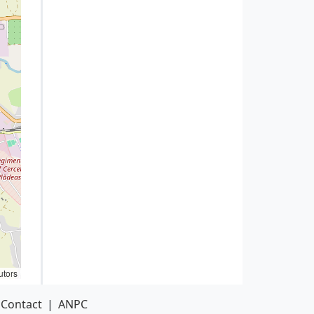
utors
Contact
|
ANPC