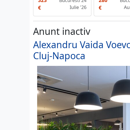
323
280
Bucuresti 24
Bucu
€
Iulie '26
€
Au
Anunt inactiv
Alexandru Vaida Voevo
Cluj-Napoca