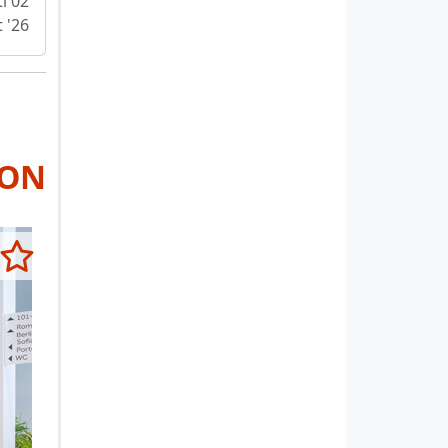
i 02
 '26
RON