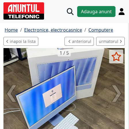
Adauga anunt
Home
Electronice, electrocasnice
Computere
inapoi la lista
anteriorul
urmatorul
1 / 5