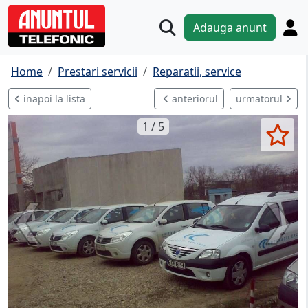
Adauga anunt
Home
Prestari servicii
Reparatii, service
inapoi la lista
anteriorul
urmatorul
1 / 5