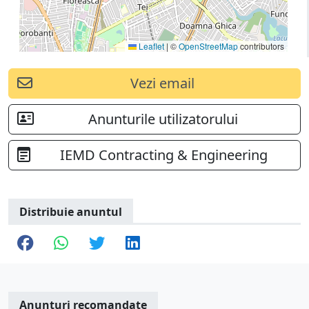
Leaflet
|
©
OpenStreetMap
contributors
Vezi email
Anunturile utilizatorului
IEMD Contracting & Engineering
Distribuie anuntul
Anunturi recomandate