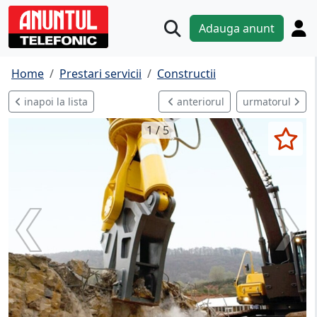
Adauga anunt
Home
Prestari servicii
Constructii
inapoi la lista
anteriorul
urmatorul
1 / 5