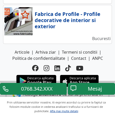
Fabrica de Profile - Profile
decorative de interior si
exterior
Bucuresti
Articole
|
Arhiva ziar
|
Termeni si conditii
|
Politica de confidentialitate
|
Contact
|
ANPC
Descarca aplicatia
Descarca aplicatia
Google Play
App Store
0768.342.XXX
Mesaj
Adauga
anuntul.ro
ca sursa preferata in
Google
Prin utilizarea serviciilor noastre, iti exprimi acordul cu privire la faptul ca
folosim module cookie in vederea analizarii traficului si a furnizarii de
publicitate.
Afla mai multe detalii
Copyright © 2026 ANUNTUL TELEFONIC