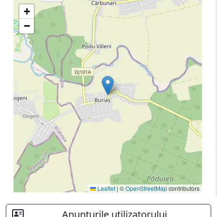
+
−
Leaflet
|
©
OpenStreetMap
contributors
Anunturile utilizatorului