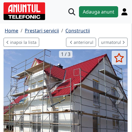
Adauga anunt
Home
Prestari servicii
Constructii
inapoi la lista
anteriorul
urmatorul
1 / 3