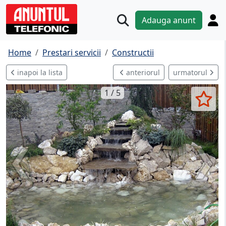
Adauga anunt
Home
Prestari servicii
Constructii
inapoi la lista
anteriorul
urmatorul
1 / 5