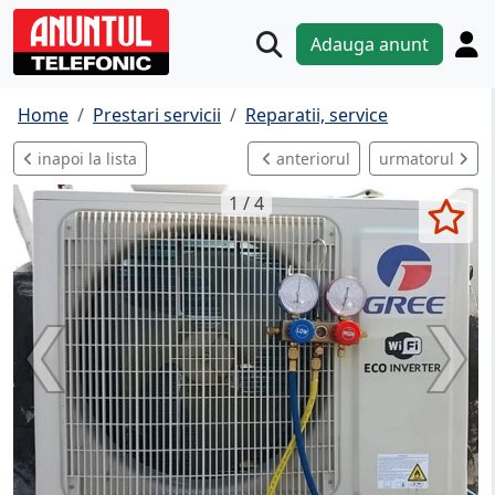
Adauga anunt
Home
Prestari servicii
Reparatii, service
inapoi la lista
anteriorul
urmatorul
1 / 4