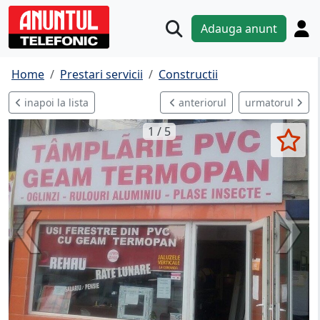
Adauga anunt
Home
Prestari servicii
Constructii
inapoi la lista
anteriorul
urmatorul
1 / 5