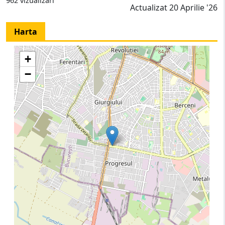
962 vizualizari
Actualizat 20 Aprilie '26
Harta
+
−