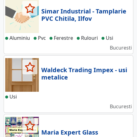
Simar Industrial - Tamplarie
PVC Chitila, Ilfov
Aluminiu
Pvc
Ferestre
Rulouri
Usi
Bucuresti
Waldeck Trading Impex - usi
metalice
Usi
Bucuresti
Maria Expert Glass