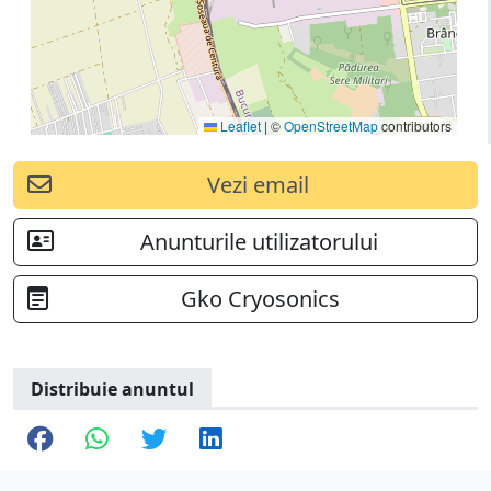
Leaflet
|
©
OpenStreetMap
contributors
Vezi email
Anunturile utilizatorului
Gko Cryosonics
Distribuie anuntul