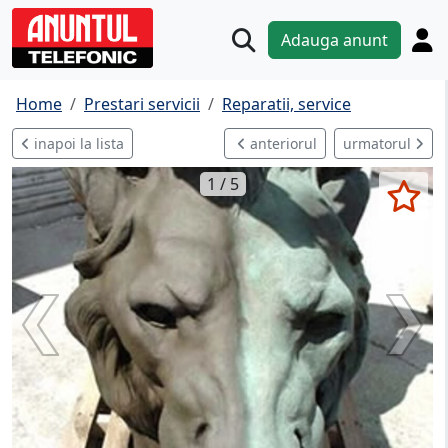
Adauga anunt
Home
Prestari servicii
Reparatii, service
inapoi la lista
anteriorul
urmatorul
1 / 5