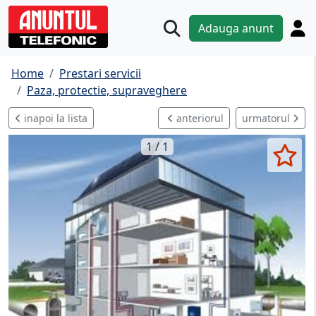
Adauga anunt
Home
Prestari servicii
Paza, protectie, supraveghere
inapoi la lista
anteriorul
urmatorul
1 / 1