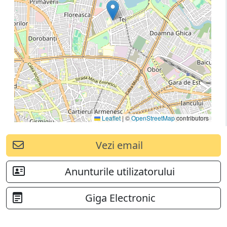
Leaflet
|
©
OpenStreetMap
contributors
Vezi email
Anunturile utilizatorului
Giga Electronic