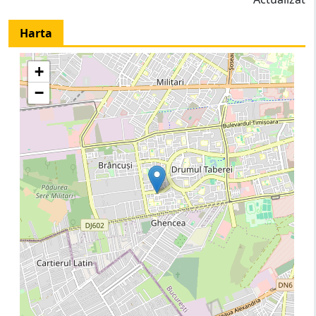
Harta
+
−