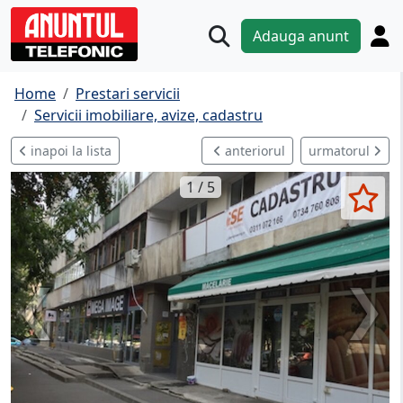
Adauga anunt
Home
Prestari servicii
Servicii imobiliare, avize, cadastru
inapoi la lista
anteriorul
urmatorul
1 / 5