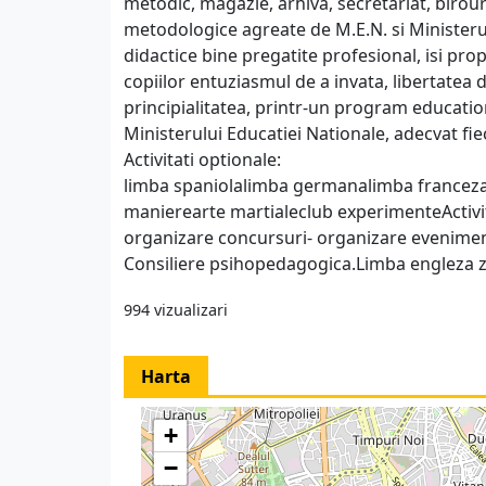
metodic, magazie, arhiva, secretariat, birour
metodologice agreate de M.E.N. si Ministeru
didactice bine pregatite profesional, isi pro
copiilor entuziasmul de a invata, libertatea d
principialitatea, printr-un program educati
Ministerului Educatiei Nationale, adecvat fie
Activitati optionale:
limba spaniolalimba germanalimba francez
manierearte martialeclub experimenteActivitat
organizare concursuri- organizare eveniment
Consiliere psihopedagogica.Limba engleza zil
994 vizualizari
Harta
+
−