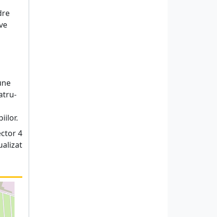
dre
ive
une
atru-
ilor.
ector 4
ualizat