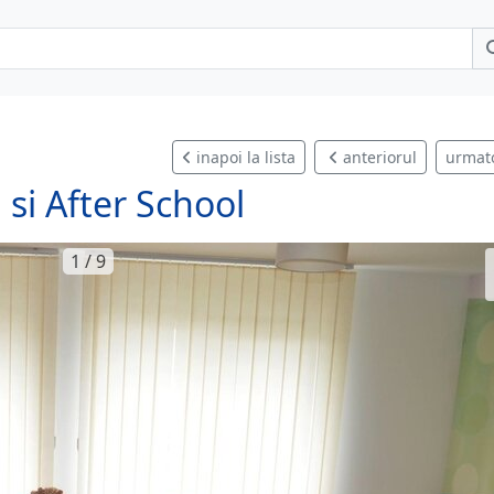
inapoi la lista
anteriorul
urmat
 si After School
1 / 9