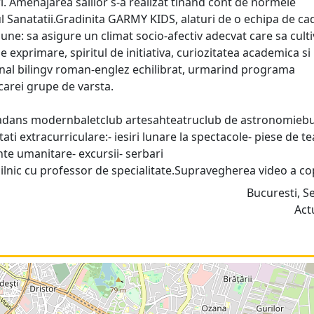
i. Amenajarea salilor s-a realizat tinand cont de normele
l Sanatatii.Gradinita GARMY KIDS, alaturi de o echipa de ca
pune: sa asigure un climat socio-afectiv adecvat care sa cult
e exprimare, spiritul de initiativa, curiozitatea academica si
onal bilingv roman-englez echilibrat, urmarind programa
carei grupe de varsta.
adans modernbaletclub artesahteatruclub de astronomieb
i extracurriculare:- iesiri lunare la spectacole- piese de te
e umanitare- excursii- serbari
nic cu professor de specialitate.Supravegherea video a copi
Bucuresti, S
Act