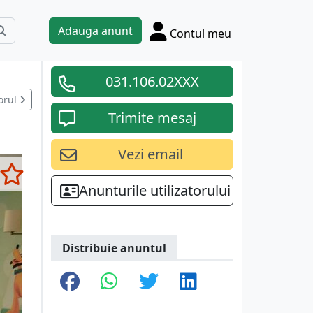
Adauga anunt
Contul meu
031.106.02XXX
orul
Trimite mesaj
Vezi email
Anunturile utilizatorului
Distribuie anuntul