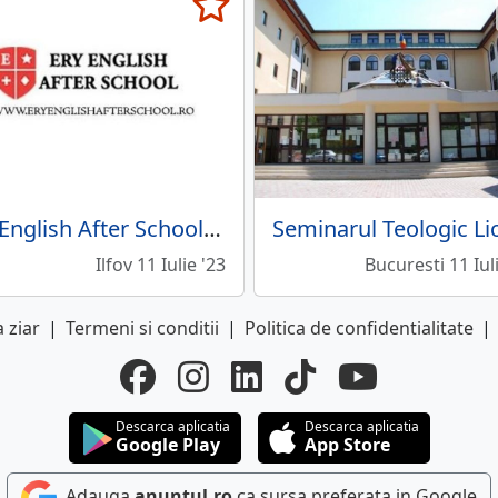
Ery English After School - Centru educational
Ilfov 11 Iulie '23
Bucuresti 11 Iul
 ziar
|
Termeni si conditii
|
Politica de confidentialitate
|
Descarca aplicatia
Descarca aplicatia
Google Play
App Store
Adauga
anuntul.ro
ca sursa preferata in Google