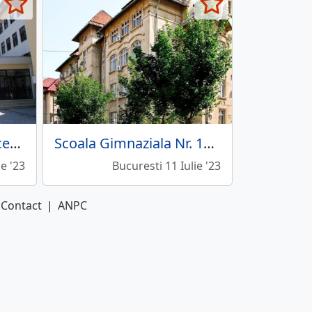
Seminarul Teologic Liceal Ortodox
Scoala Gimnaziala Nr. 17 - Pia Bratianu
ie '23
Bucuresti 11 Iulie '23
Contact
|
ANPC