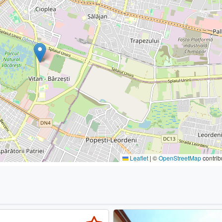
Leaflet
|
©
OpenStreetMap
contrib