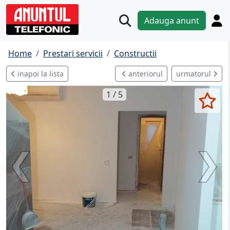
Adauga anunt
Home
Prestari servicii
Constructii
inapoi la lista
anteriorul
urmatorul
1 / 5