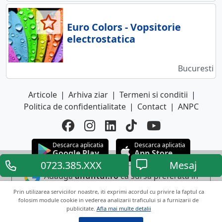
Euro Colors - Vopsitorie
electrostatica
Bucuresti
Articole
|
Arhiva ziar
|
Termeni si conditii
|
Politica de confidentialitate
|
Contact
|
ANPC
Descarca aplicatia
Descarca aplicatia
Google Play
App Store
0723.385.XXX
Mesaj
Adauga
anuntul.ro
ca sursa preferata in
Google
Prin utilizarea serviciilor noastre, iti exprimi acordul cu privire la faptul ca
folosim module cookie in vederea analizarii traficului si a furnizarii de
publicitate.
Afla mai multe detalii
Copyright © 2026 ANUNTUL TELEFONIC