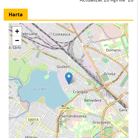
Harta
+
−