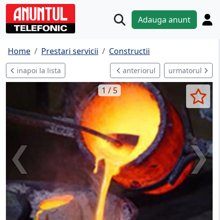
Adauga anunt
Home
Prestari servicii
Constructii
inapoi la lista
anteriorul
urmatorul
1 / 5