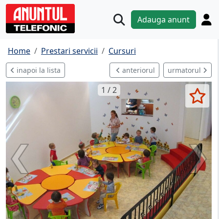
Adauga anunt
Home
Prestari servicii
Cursuri
inapoi la lista
anteriorul
urmatorul
1 / 2