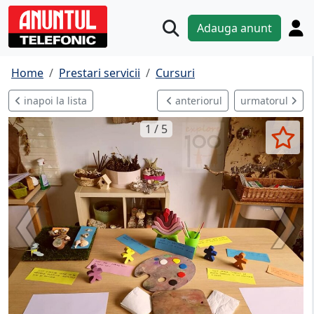
Adauga anunt
Home
Prestari servicii
Cursuri
inapoi la lista
anteriorul
urmatorul
1 / 5