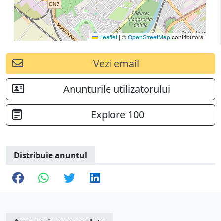
Leaflet
|
©
OpenStreetMap
contributors
Vezi email
Anunturile utilizatorului
Explore 100
Distribuie anuntul