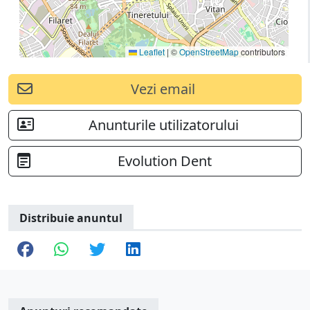
Leaflet
|
©
OpenStreetMap
contributors
Vezi email
Anunturile utilizatorului
Evolution Dent
Distribuie anuntul