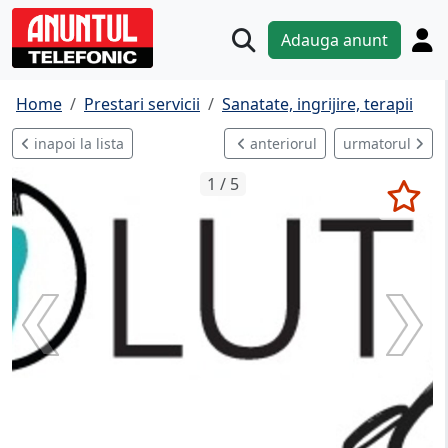
Adauga anunt
Home
Prestari servicii
Sanatate, ingrijire, terapii
inapoi la lista
anteriorul
urmatorul
1 / 5