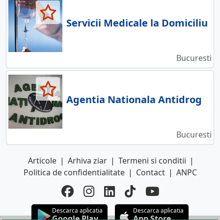
Servicii Medicale la Domiciliu
Bucuresti
Agentia Nationala Antidrog
Bucuresti
Articole
|
Arhiva ziar
|
Termeni si conditii
|
Politica de confidentialitate
|
Contact
|
ANPC
Descarca aplicatia
Descarca aplicatia
Google Play
App Store