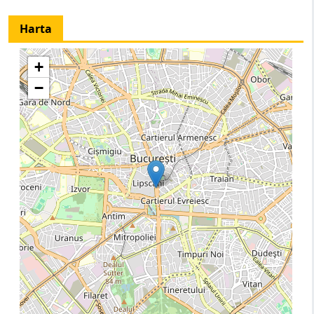
Harta
+
−