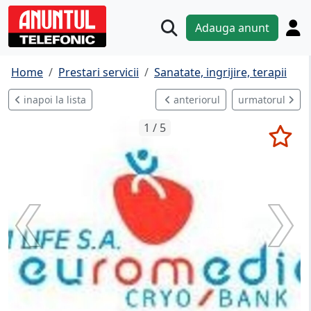
Adauga anunt
Home
Prestari servicii
Sanatate, ingrijire, terapii
inapoi la lista
anteriorul
urmatorul
1 / 5