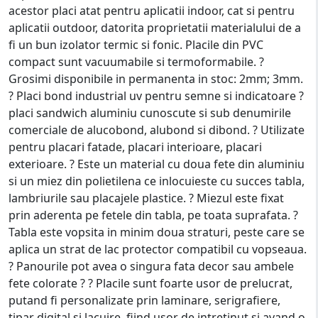
acestor placi atat pentru aplicatii indoor, cat si pentru
aplicatii outdoor, datorita proprietatii materialului de a
fi un bun izolator termic si fonic. Placile din PVC
compact sunt vacuumabile si termoformabile. ?
Grosimi disponibile in permanenta in stoc: 2mm; 3mm.
? Placi bond industrial uv pentru semne si indicatoare ?
placi sandwich aluminiu cunoscute si sub denumirile
comerciale de alucobond, alubond si dibond. ? Utilizate
pentru placari fatade, placari interioare, placari
exterioare. ? Este un material cu doua fete din aluminiu
si un miez din polietilena ce inlocuieste cu succes tabla,
lambriurile sau placajele plastice. ? Miezul este fixat
prin aderenta pe fetele din tabla, pe toata suprafata. ?
Tabla este vopsita in minim doua straturi, peste care se
aplica un strat de lac protector compatibil cu vopseaua.
? Panourile pot avea o singura fata decor sau ambele
fete colorate ? ? Placile sunt foarte usor de prelucrat,
putand fi personalizate prin laminare, serigrafiere,
tipar digital si lacuire, fiind usor de intretinut si avand o