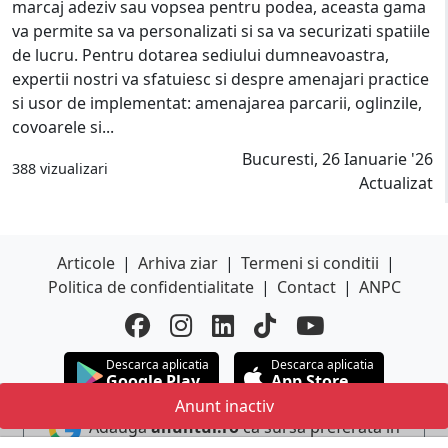
marcaj adeziv sau vopsea pentru podea, aceasta gama
va permite sa va personalizati si sa va securizati spatiile
de lucru. Pentru dotarea sediului dumneavoastra,
expertii nostri va sfatuiesc si despre amenajari practice
si usor de implementat: amenajarea parcarii, oglinzile,
covoarele si...
Bucuresti, 26 Ianuarie '26
388 vizualizari
Actualizat
Articole
|
Arhiva ziar
|
Termeni si conditii
|
Politica de confidentialitate
|
Contact
|
ANPC
Descarca aplicatia
Descarca aplicatia
Google Play
App Store
Anunt inactiv
Adauga
anuntul.ro
ca sursa preferata in