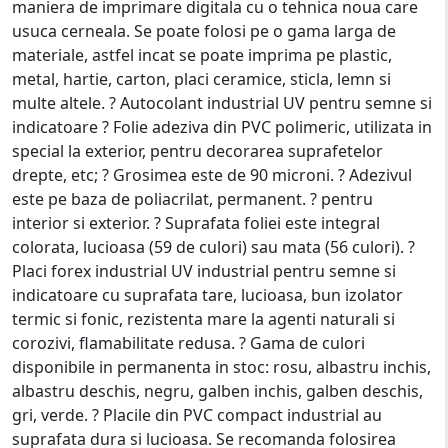
maniera de imprimare digitala cu o tehnica noua care
usuca cerneala. Se poate folosi pe o gama larga de
materiale, astfel incat se poate imprima pe plastic,
metal, hartie, carton, placi ceramice, sticla, lemn si
multe altele. ? Autocolant industrial UV pentru semne si
indicatoare ? Folie adeziva din PVC polimeric, utilizata in
special la exterior, pentru decorarea suprafetelor
drepte, etc; ? Grosimea este de 90 microni. ? Adezivul
este pe baza de poliacrilat, permanent. ? pentru
interior si exterior. ? Suprafata foliei este integral
colorata, lucioasa (59 de culori) sau mata (56 culori). ?
Placi forex industrial UV industrial pentru semne si
indicatoare cu suprafata tare, lucioasa, bun izolator
termic si fonic, rezistenta mare la agenti naturali si
corozivi, flamabilitate redusa. ? Gama de culori
disponibile in permanenta in stoc: rosu, albastru inchis,
albastru deschis, negru, galben inchis, galben deschis,
gri, verde. ? Placile din PVC compact industrial au
suprafata dura si lucioasa. Se recomanda folosirea