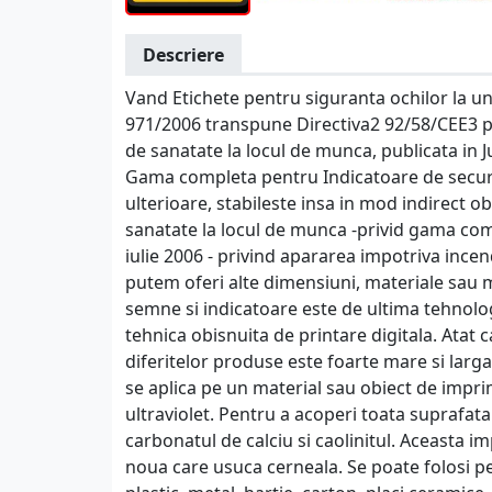
Descriere
Vand Etichete pentru siguranta ochilor la un
971/2006 transpune Directiva2 92/58/CEE3 pr
de sanatate la locul de munca, publicata in J
Gama completa pentru Indicatoare de securit
ulterioare, stabileste insa in mod indirect ob
sanatate la locul de munca -privid gama com
iulie 2006 - privind apararea impotriva ince
putem oferi alte dimensiuni, materiale sau 
semne si indicatoare este de ultima tehnolo
tehnica obisnuita de printare digitala. Atat c
diferitelor produse este foarte mare si larg
se aplica pe un material sau obiect de impri
ultraviolet. Pentru a acoperi toata suprafat
carbonatul de calciu si caolinitul. Aceasta 
noua care usuca cerneala. Se poate folosi p