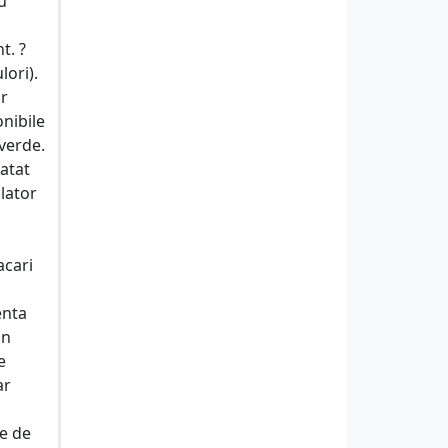
u
t. ?
lori).
or
onibile
 verde.
 atat
olator
acari
enta
un
e
ar
le de