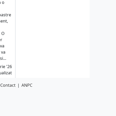
m o
oastre
nent,
. O
er
 va
 va
i...
rie '26
ualizat
Contact
|
ANPC