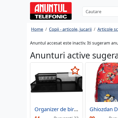
Home
Copii - articole, jucarii
Articole s
Anuntul accesat este inactiv. Iti sugeram an
Anunturi active suger
Organizer de birou metalic Mesh, 3 compartimente