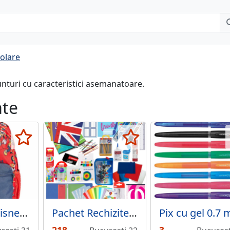
colare
unturi cu caracteristici asemanatoare.
ate
Ghiozdan Disney copii
Pachet Rechizite Basic baieti clasa 1