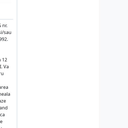
 nr.
si/sau
992.
n 12
I. Va
ru
marea
neala
aze
zand
ica
pe