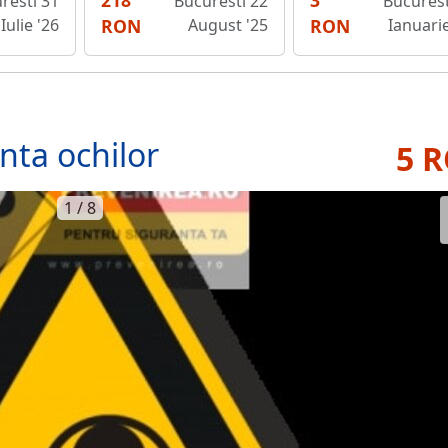
218
3
resti 31
Bucuresti 22
Bucurest
Iulie '26
RON
August '25
RON
Ianuarie
nta ochilor
5 
1 / 8