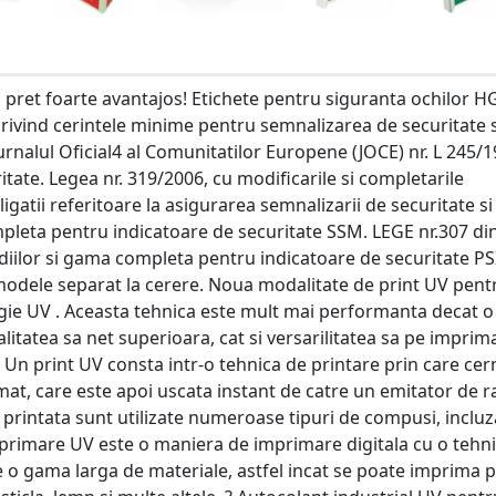
 pret foarte avantajos! Etichete pentru siguranta ochilor HG
ivind cerintele minime pentru semnalizarea de securitate 
urnalul Oficial4 al Comunitatilor Europene (JOCE) nr. L 245/1
ate. Legea nr. 319/2006, cu modificarile si completarile
ligatii referitoare la asigurarea semnalizarii de securitate si
pleta pentru indicatoare de securitate SSM. LEGE nr.307 di
ndiilor si gama completa pentru indicatoare de securitate PS
modele separat la cerere. Noua modalitate de print UV pent
gie UV . Aceasta tehnica este mult mai performanta decat o
alitatea sa net superioara, cat si versarilitatea sa pe impri
a Un print UV consta intr-o tehnica de printare prin care cer
mat, care este apoi uscata instant de catre un emitator de r
a printata sunt utilizate numeroase tipuri de compusi, inclu
imprimare UV este o maniera de imprimare digitala cu o tehn
e o gama larga de materiale, astfel incat se poate imprima 