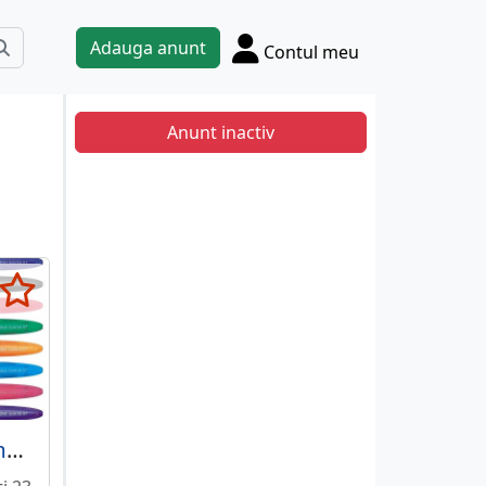
Adauga anunt
Contul meu
Anunt inactiv
Pix cu gel 0.7 mm Uni-ball UM-170 Signo GelStick