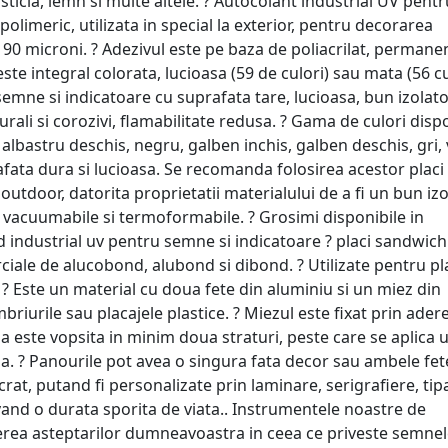
, sticla, lemn si multe altele. ? Autocolant industrial UV pentr
olimeric, utilizata in special la exterior, pentru decorarea
90 microni. ? Adezivul este pe baza de poliacrilat, permanen
 este integral colorata, lucioasa (59 de culori) sau mata (56 cu
 semne si indicatoare cu suprafata tare, lucioasa, bun izolat
urali si corozivi, flamabilitate redusa. ? Gama de culori disp
 albastru deschis, negru, galben inchis, galben deschis, gri,
afata dura si lucioasa. Se recomanda folosirea acestor placi
i outdoor, datorita proprietatii materialului de a fi un bun iz
t vacuumabile si termoformabile. ? Grosimi disponibile in
industrial uv pentru semne si indicatoare ? placi sandwich
iale de alucobond, alubond si dibond. ? Utilizate pentru pl
. ? Este un material cu doua fete din aluminiu si un miez din
mbriurile sau placajele plastice. ? Miezul este fixat prin ader
bla este vopsita in minim doua straturi, peste care se aplica 
a. ? Panourile pot avea o singura fata decor sau ambele fet
crat, putand fi personalizate prin laminare, serigrafiere, tip
i avand o durata sporita de viata.. Instrumentele noastre de
erea asteptarilor dumneavoastra in ceea ce priveste semne