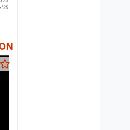
i 23
 '25
RON