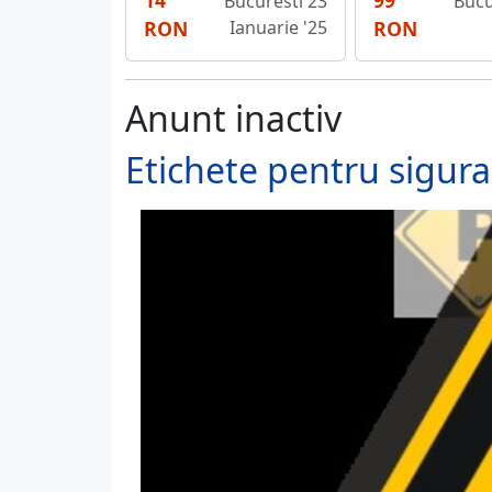
14
99
Bucuresti 23
Bucu
RON
Ianuarie '25
RON
Anunt inactiv
Etichete pentru sigura