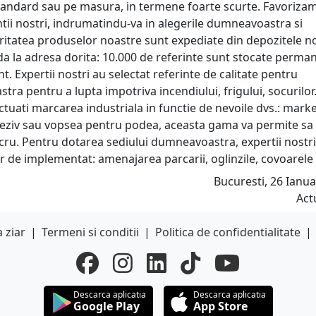
, standard sau pe masura, in termene foarte scurte. Favoriza
ntii nostri, indrumatindu-va in alegerile dumneavoastra si
oritatea produselor noastre sunt expediate din depozitele n
ida la adresa dorita: 10.000 de referinte sunt stocate perma
nt. Expertii nostri au selectat referinte de calitate pentru
stra pentru a lupta impotriva incendiului, frigului, socurilor
tuati marcarea industriala in functie de nevoile dvs.: mark
deziv sau vopsea pentru podea, aceasta gama va permite sa
 lucru. Pentru dotarea sediului dumneavoastra, expertii nostri
r de implementat: amenajarea parcarii, oglinzile, covoarele s
Bucuresti, 26 Ianua
Act
 ziar
|
Termeni si conditii
|
Politica de confidentialitate
|
Descarca aplicatia
Descarca aplicatia
Google Play
App Store