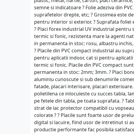
plastic, metal, hartie, carton, placi ceramice
semne si indicatoare ? Folie adeziva din PVC p
suprafetelor drepte, etc; ? Grosimea este de 
pentru interior si exterior. ? Suprafata foliei
? Placi forex industrial UV industrial pentru
termic si fonic, rezistenta mare la agenti nat
in permanenta in stoc: rosu, albastru inchis,
? Placile din PVC compact industrial au supr
pentru aplicatii indoor, cat si pentru aplicati
termic si fonic. Placile din PVC compact sun
permanenta in stoc: 2mm; 3mm. ? Placi bond 
aluminiu cunoscute si sub denumirile comerc
fatade, placari interioare, placari exterioare
polietilena ce inlocuieste cu succes tabla, la
pe fetele din tabla, pe toata suprafata. ? Ta
strat de lac protector compatibil cu vopseau
colorate ? ? Placile sunt foarte usor de prelu
digital si lacuire, fiind usor de intretinut s
productie performante fac posibila satisfac