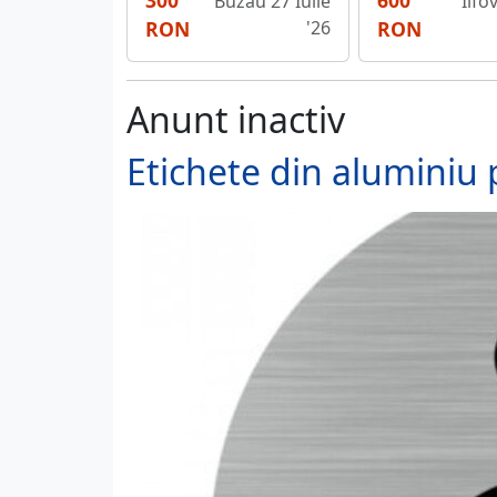
300
600
Buzau 27 Iulie
Ilfo
RON
'26
RON
Anunt inactiv
Etichete din aluminiu