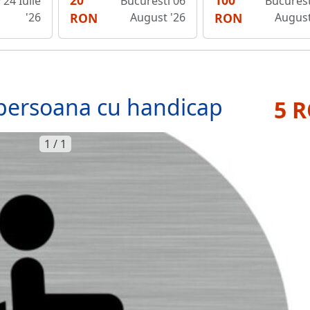
20
100
v 24 Iulie
Bucuresti 06
Bucurest
'26
RON
August '26
RON
August
 persoana cu handicap
5 
1 / 1