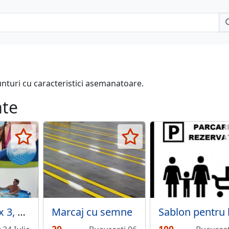
unturi cu caracteristici asemanatoare.
ate
Piscina intex 3, 66 x 76cm
Marcaj cu semne