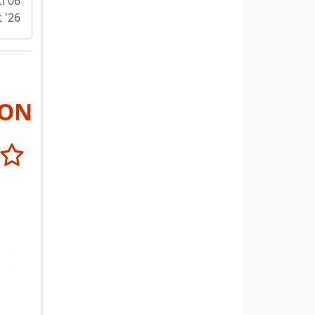
i 06
 '26
RON