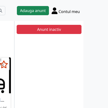
Adauga anunt
Contul meu
Anunt inactiv
Sablon pentru loc de parcare familie cu copii