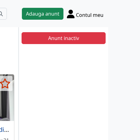
Adauga anunt
Contul meu
Anunt inactiv
Masca aer conditionat Lora.