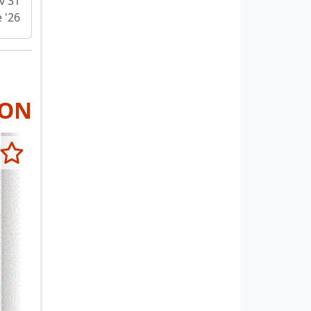
v 31
e '26
RON