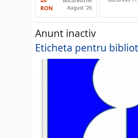
20
Bucuresti 06
RON
August '26
Anunt inactiv
Eticheta pentru biblio