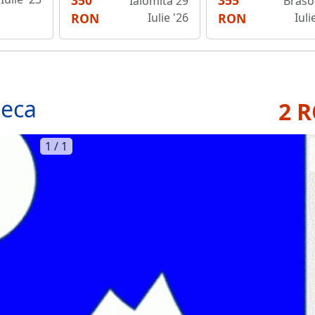
350
355
Ialomita 29
Braso
RON
Iulie '26
RON
Iuli
teca
2 
1 / 1