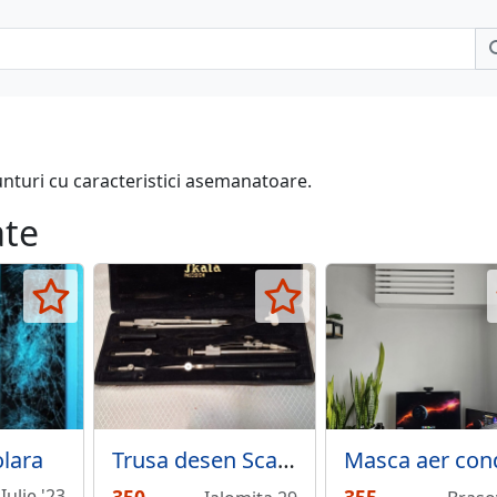
unturi cu caracteristici asemanatoare.
ate
olara
Trusa desen Scala 1969 si Rigle de calcul vechi
Iulie '23