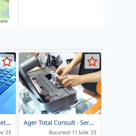
utors
Craf - Solutia IT completa, Mentenanta si suport
Ager Total Consult - Service copiatoare
ie '23
Bucuresti 11 Iulie '23