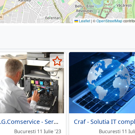
Leaflet
|
©
OpenStreetMap
contrib
A.M.G.Comservice - Service imprimante, copiatoare
Bucuresti 11 Iulie '23
Bucuresti 11 Iul