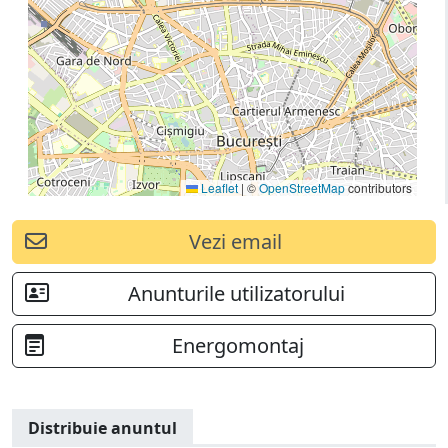
Leaflet
|
©
OpenStreetMap
contributors
Vezi email
Anunturile utilizatorului
Energomontaj
Distribuie anuntul