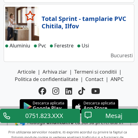
Total Sprint - tamplarie PVC
Chitila, Ilfov
Aluminiu
Pvc
Ferestre
Usi
Bucuresti
Articole
|
Arhiva ziar
|
Termeni si conditii
|
Politica de confidentialitate
|
Contact
|
ANPC
Descarca aplicatia
Descarca aplicatia
Google Play
App Store
0751.823.XXX
Mesaj
Adauga
anuntul.ro
ca sursa preferata in
Google
Prin utilizarea serviciilor noastre, iti exprimi acordul cu privire la faptul ca
folosim module cookie in vederea analizarii traficului si a furnizarii de