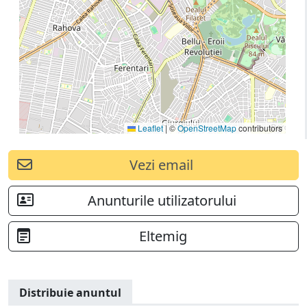
Leaflet
|
©
OpenStreetMap
contributors
Vezi email
Anunturile utilizatorului
Eltemig
Distribuie anuntul