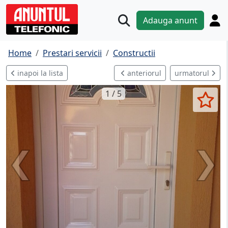
Adauga anunt
Home
Prestari servicii
Constructii
inapoi la lista
anteriorul
urmatorul
1 / 5