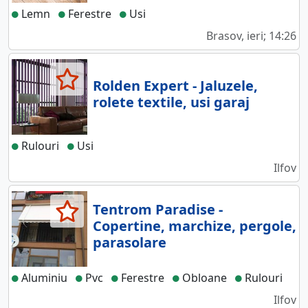
Lemn
Ferestre
Usi
Brasov, ieri; 14:26
Rolden Expert - Jaluzele,
rolete textile, usi garaj
Rulouri
Usi
Ilfov
Tentrom Paradise -
Copertine, marchize, pergole,
parasolare
Aluminiu
Pvc
Ferestre
Obloane
Rulouri
Ilfov