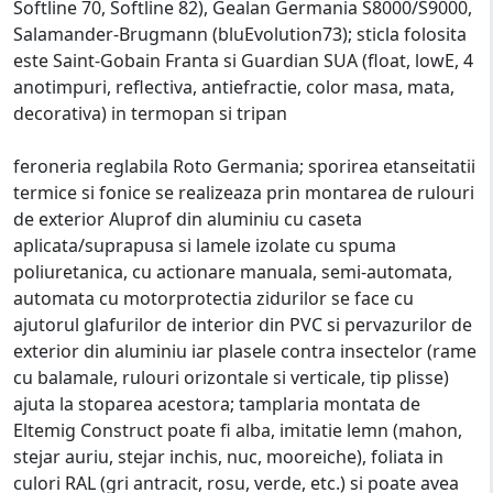
Softline 70, Softline 82), Gealan Germania S8000/S9000,
Salamander-Brugmann (bluEvolution73); sticla folosita
este Saint-Gobain Franta si Guardian SUA (float, lowE, 4
anotimpuri, reflectiva, antiefractie, color masa, mata,
decorativa) in termopan si tripan
feroneria reglabila Roto Germania; sporirea etanseitatii
termice si fonice se realizeaza prin montarea de rulouri
de exterior Aluprof din aluminiu cu caseta
aplicata/suprapusa si lamele izolate cu spuma
poliuretanica, cu actionare manuala, semi-automata,
automata cu motorprotectia zidurilor se face cu
ajutorul glafurilor de interior din PVC si pervazurilor de
exterior din aluminiu iar plasele contra insectelor (rame
cu balamale, rulouri orizontale si verticale, tip plisse)
ajuta la stoparea acestora; tamplaria montata de
Eltemig Construct poate fi alba, imitatie lemn (mahon,
stejar auriu, stejar inchis, nuc, mooreiche), foliata in
culori RAL (gri antracit, rosu, verde, etc.) si poate avea