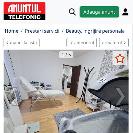
Adauga anunt
Home
Prestari servicii
Beauty, ingrijire personala
inapoi la lista
anteriorul
urmatorul
1 / 5