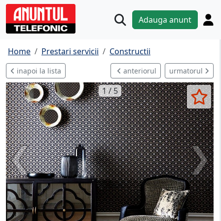
Adauga anunt
Home
Prestari servicii
Constructii
inapoi la lista
anteriorul
urmatorul
1 / 5