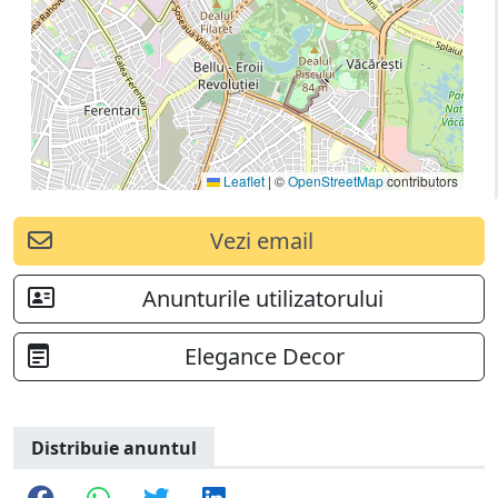
Leaflet
|
©
OpenStreetMap
contributors
Vezi email
Anunturile utilizatorului
Elegance Decor
Distribuie anuntul