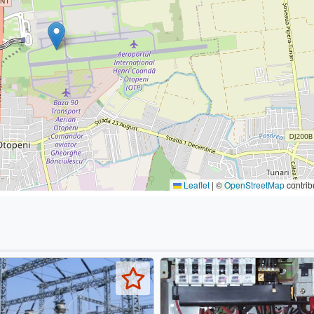
Leaflet
|
©
OpenStreetMap
contrib