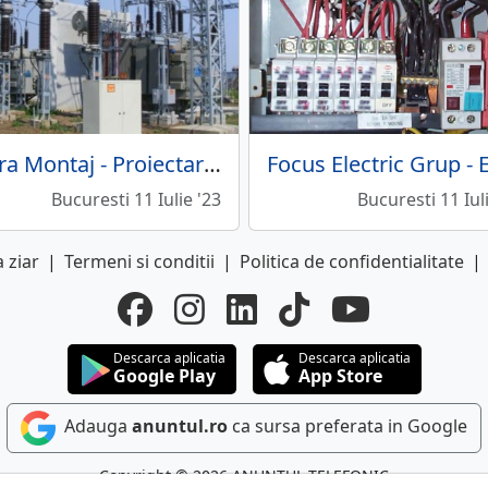
Maira Montaj - Proiectare retele electrice si statii electrice
Bucuresti 11 Iulie '23
Bucuresti 11 Iul
 ziar
|
Termeni si conditii
|
Politica de confidentialitate
|
Descarca aplicatia
Descarca aplicatia
Google Play
App Store
Adauga
anuntul.ro
ca sursa preferata in Google
Copyright © 2026 ANUNTUL TELEFONIC