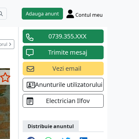
Adauga anunt
Contul meu
0739.355.XXX
orul
Trimite mesaj
Vezi email
Anunturile utilizatorului
Electrician Ilfov
Distribuie anuntul