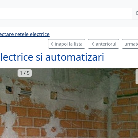
iectare retele electrice
inapoi la lista
anteriorul
urmat
 electrice si automatizari
1 / 5