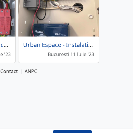
Focus Electric Grup - Echipamente si materiale instalatii electrice
Urban Espace - Instalatii electrice
ie '23
Bucuresti 11 Iulie '23
Contact
|
ANPC