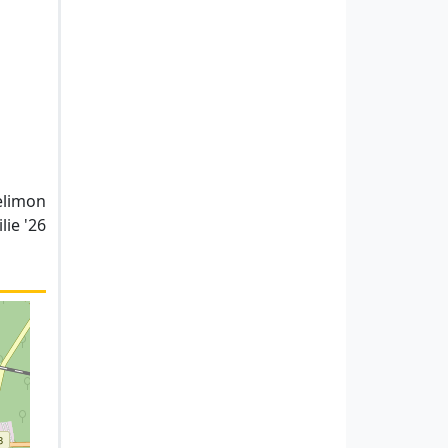
telimon
lie '26