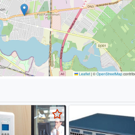
Leaflet
|
©
OpenStreetMap
contrib