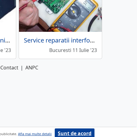
Romservice Telecomunicatii - echipamente supraveghere, telecomunicatii
Service reparatii interfoane
ie '23
Bucuresti 11 Iulie '23
Contact
|
ANPC
Sunt de acord
 publicitate.
Afla mai multe detalii