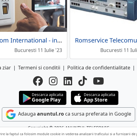
Gerom International - instalare sisteme supraveghere video
Bucuresti 11 Iulie '23
Bucuresti 11 Iul
 ziar
|
Termeni si conditii
|
Politica de confidentialitate
|
Descarca aplicatia
Descarca aplicatia
Google Play
App Store
Adauga
anuntul.ro
ca sursa preferata in Google
Copyright © 2026 ANUNTUL TELEFONIC
vire la faptul ca folosim module cookie in vederea analizarii traficului si a furnizarii de
Toate drepturile rezervate.