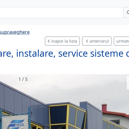
, supraveghere
inapoi la lista
anteriorul
urmat
tare, instalare, service sisteme 
1 / 5