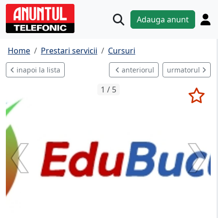
Adauga anunt
Home
Prestari servicii
Cursuri
inapoi la lista
anteriorul
urmatorul
1 / 5