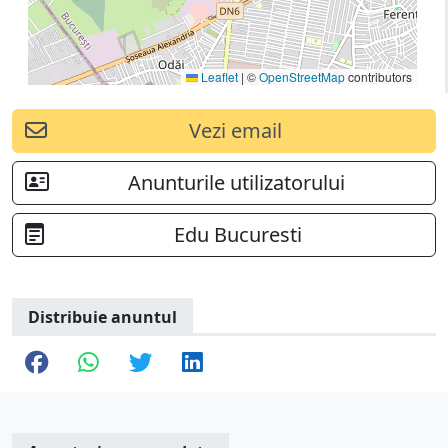
Leaflet
|
©
OpenStreetMap
contributors
Vezi email
Anunturile utilizatorului
Edu Bucuresti
Distribuie anuntul