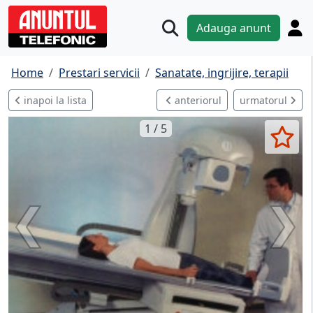
Adauga anunt
Home
Prestari servicii
Sanatate, ingrijire, terapii
inapoi la lista
anteriorul
urmatorul
1 / 5