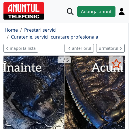
Adauga anunt
Home
Prestari servicii
Curatenie, servicii curatare profesionala
inapoi la lista
anteriorul
urmatorul
1 / 5