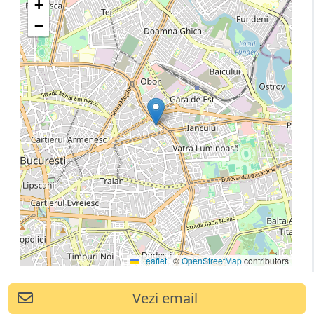
+
−
Leaflet
|
©
OpenStreetMap
contributors
Vezi email