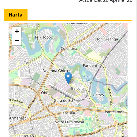
Harta
+
−