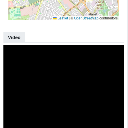
Leaflet
|
©
OpenStreetMap
contributors
Video