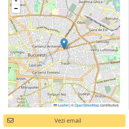
−
Leaflet
|
©
OpenStreetMap
contributors
Vezi email