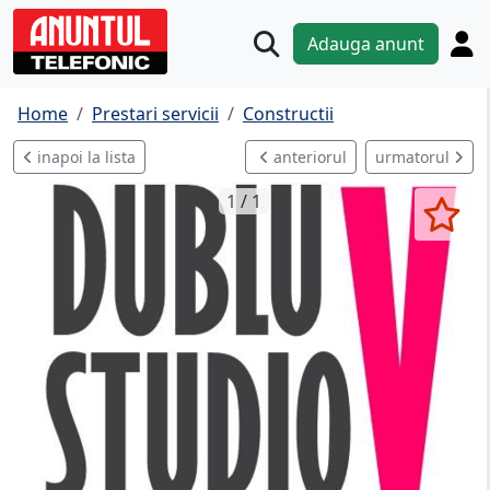
Adauga anunt
Home
Prestari servicii
Constructii
inapoi la lista
anteriorul
urmatorul
1 / 1