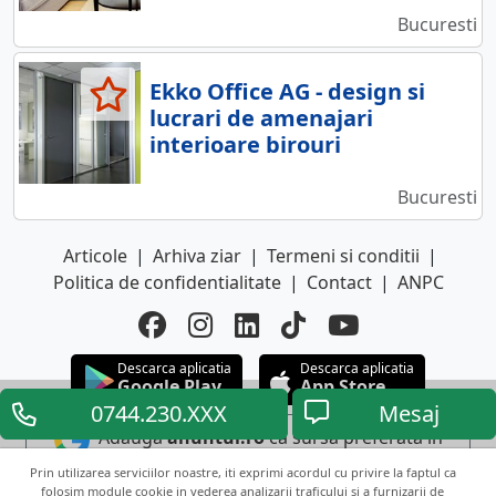
Bucuresti
Ekko Office AG - design si
lucrari de amenajari
interioare birouri
Bucuresti
Articole
|
Arhiva ziar
|
Termeni si conditii
|
Politica de confidentialitate
|
Contact
|
ANPC
Descarca aplicatia
Descarca aplicatia
Google Play
App Store
0744.230.XXX
Mesaj
Adauga
anuntul.ro
ca sursa preferata in
Google
Prin utilizarea serviciilor noastre, iti exprimi acordul cu privire la faptul ca
folosim module cookie in vederea analizarii traficului si a furnizarii de