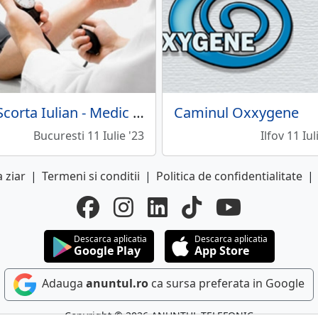
Dr. Scorta Iulian - Medic de familie
Caminul Oxxygene
Bucuresti 11 Iulie '23
Ilfov 11 Iul
 ziar
|
Termeni si conditii
|
Politica de confidentialitate
|
Descarca aplicatia
Descarca aplicatia
Google Play
App Store
Adauga
anuntul.ro
ca sursa preferata in Google
Copyright © 2026 ANUNTUL TELEFONIC