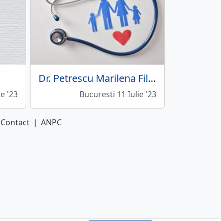
Dr. Petrescu Marilena Filomela - Medic de familie
ie '23
Bucuresti 11 Iulie '23
Contact
|
ANPC