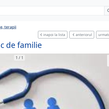
e, terapii
inapoi la lista
anteriorul
urmat
c de familie
1 / 1