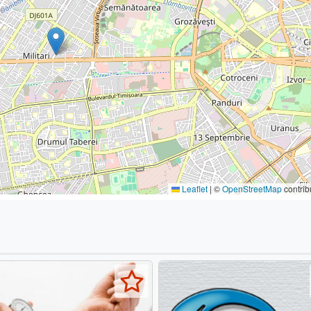
Leaflet
|
©
OpenStreetMap
contrib