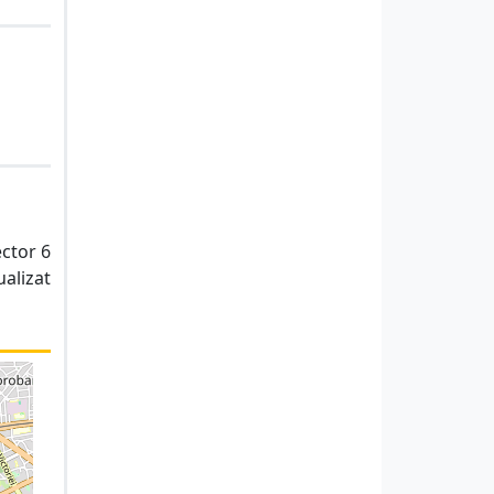
ector 6
ualizat