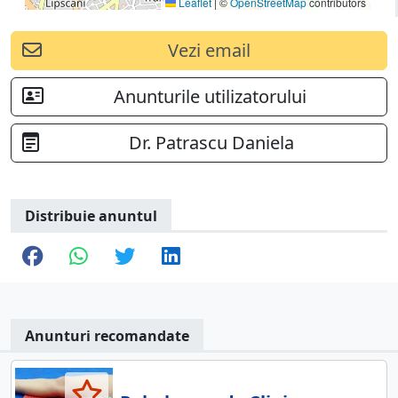
Leaflet
|
©
OpenStreetMap
contributors
Vezi email
Anunturile utilizatorului
Dr. Patrascu Daniela
Distribuie anuntul
Anunturi recomandate