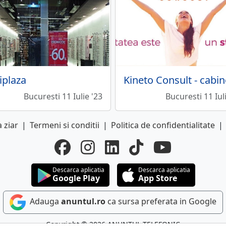
iplaza
Bucuresti 11 Iulie '23
Bucuresti 11 Iul
 ziar
|
Termeni si conditii
|
Politica de confidentialitate
|
Descarca aplicatia
Descarca aplicatia
Google Play
App Store
Adauga
anuntul.ro
ca sursa preferata in Google
Copyright © 2026 ANUNTUL TELEFONIC