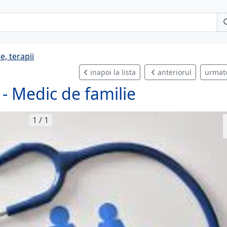
e, terapii
inapoi la lista
anteriorul
urmat
 - Medic de familie
1 / 1