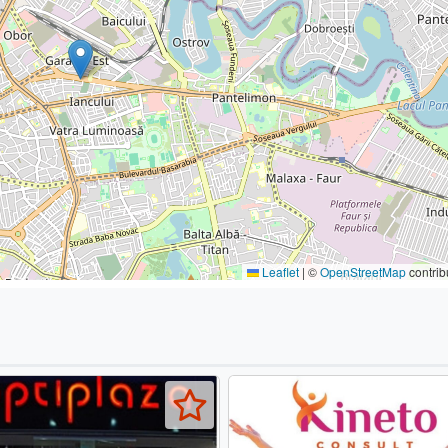
Leaflet
|
©
OpenStreetMap
contrib