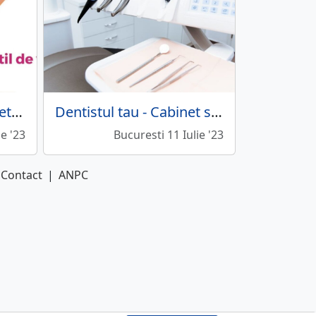
Kineto Consult - cabinet de recuperare medicala
Dentistul tau - Cabinet stomatologic
ie '23
Bucuresti 11 Iulie '23
Contact
|
ANPC