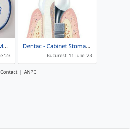
Dr. Boboc Valentina - Medic de familie
Dentac - Cabinet Stomatologic
ie '23
Bucuresti 11 Iulie '23
Contact
|
ANPC