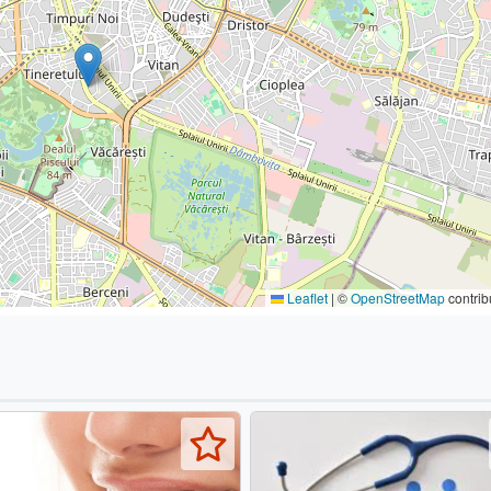
Leaflet
|
©
OpenStreetMap
contrib