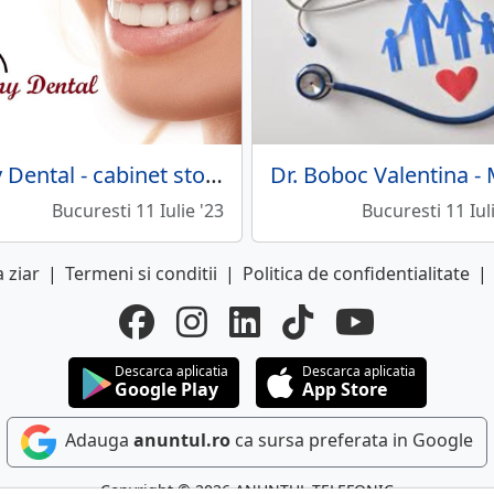
Ony Dental - cabinet stomatologic
Bucuresti 11 Iulie '23
Bucuresti 11 Iul
 ziar
|
Termeni si conditii
|
Politica de confidentialitate
|
Descarca aplicatia
Descarca aplicatia
Google Play
App Store
Adauga
anuntul.ro
ca sursa preferata in Google
Copyright © 2026 ANUNTUL TELEFONIC