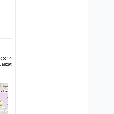
ector 4
ualizat