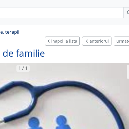
e, terapii
inapoi la lista
anteriorul
urmat
 de familie
1 / 1