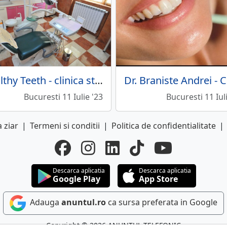
Healthy Teeth - clinica stomatologica
Bucuresti 11 Iulie '23
Bucuresti 11 Iul
 ziar
|
Termeni si conditii
|
Politica de confidentialitate
|
Descarca aplicatia
Descarca aplicatia
Google Play
App Store
Adauga
anuntul.ro
ca sursa preferata in Google
Copyright © 2026 ANUNTUL TELEFONIC