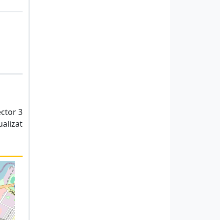
ector 3
ualizat