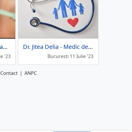
Dr. Braniste Andrei - Cabinet stomatologic
Dr. Jitea Delia - Medic de familie
ie '23
Bucuresti 11 Iulie '23
Contact
|
ANPC