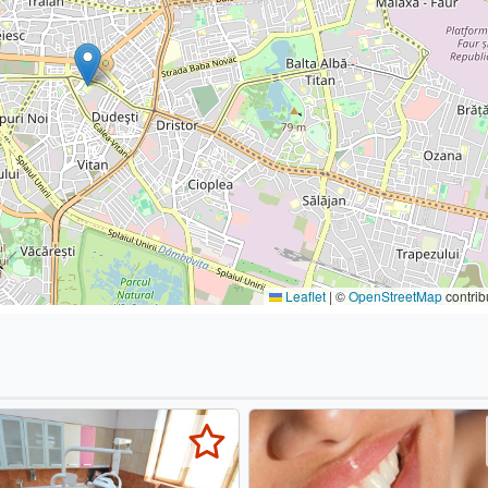
Leaflet
|
©
OpenStreetMap
contrib