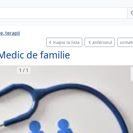
e, terapii
inapoi la lista
anteriorul
urmat
Medic de familie
1 / 1