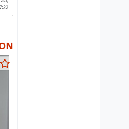
 azi;
7:22
RON