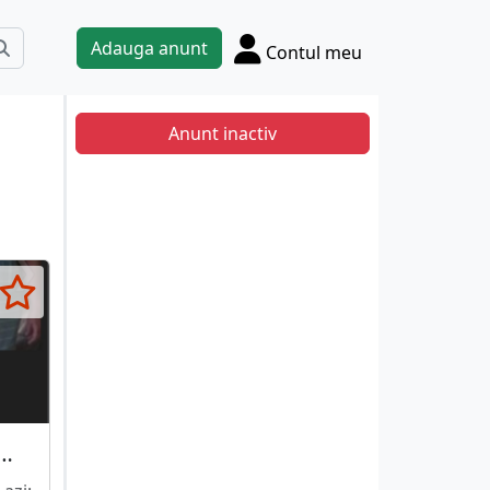
Adauga anunt
Contul meu
Anunt inactiv
clasic. Am diploma.