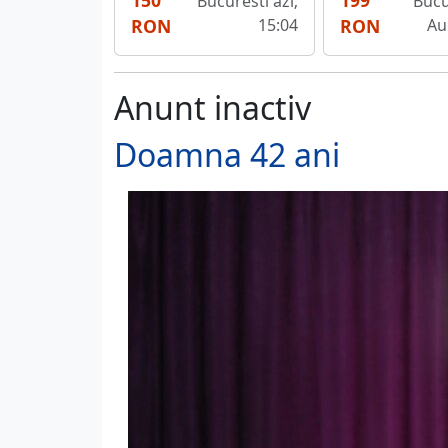
150
199
Bucuresti azi;
Bucu
RON
15:04
RON
Au
Anunt inactiv
Doamna 42 ani