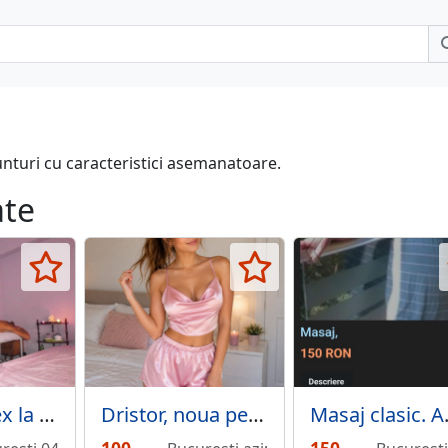
unturi cu caracteristici asemanatoare.
ate
Masaj unisex la domiciliu ofera barbat matur cu experienta
Dristor, noua pe site,
Masaj 