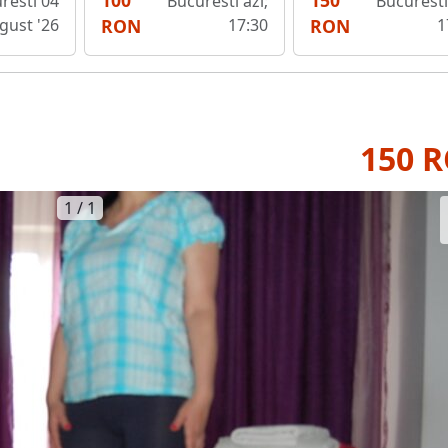
100
150
resti 04
Bucuresti azi;
Bucuresti
gust '26
RON
17:30
RON
1
150 
1 / 1